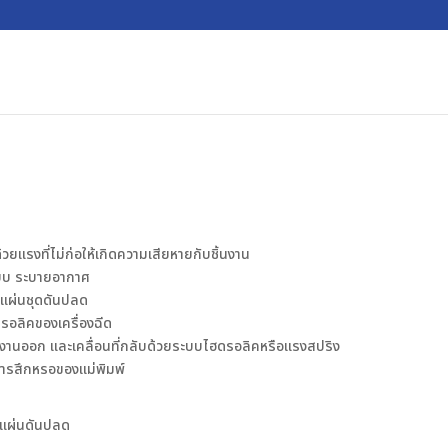
ยแรงที่ไม่ก่อให้เกิดความเสียหายกับชิ้นงาน
ะบบ ระบายอากาศ
บแผ่นชุดดันปลด
รอลิคของเครื่องฉีด
ชิ้นงานออก และเคลื่อนที่กลับด้วยระบบไฮดรอลิคหรือแรงสปริง
การสึกหรอของแม่พิมพ์
ุดแผ่นดันปลด