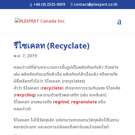
+66 (0) 2525-0059
contact@plexpert.co.th
รีไซเคลท (Recyclate)
พ.ย. 7, 2019
คอมปาวด์ที่ผ่านกระบวนการขึ้นรูปเป็นผลิตภัณฑ์แล้ว ตัวอย่าง
เช่น ผลิตภัณฑ์แบบกึ่งสำเร็จ ผลิตภัณฑ์สำเร็จแล้ว หรือทางวิ่ง
มีชื่อเรียกทั่วไปว่า รีไซเคลท (recyclates)
คำว่า รีไซเคลท (
recyclate
) เกิดจากการรวมกันของ รีไซคลิง
(
recycling
) และตามด้วยตัวพลาสติก (เช่น อะคลิเลท)
รีไซเคลท อาจหมายถึง
regrind
,
regranulate
หรือ
คอมปาวด์
รีไซเคลท ไม่ใช้วัสดุหลัก แต่สามารถทดแทนวัสดุหลักได้ในงาน
หลายประเภท และลดการปล่อยแก๊สคาร์บอนไดออกไซด์