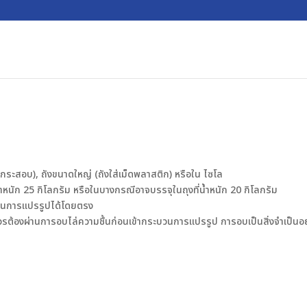
งกระสอบ), ถังขนาดใหญ่ (ถังใส่เม็ดพลาสติก) หรือใน ไซโล
หนัก 25 กิโลกรัม หรือในบางกรณีอาจบรรจุในถุงที่น้ำหนัก 20 กิโลกรัม
ะบวนการแปรรูปได้โดยตรง
วรต้องผ่านการอบไล่ความชื้นก่อนเข้ากระบวนการแปรรูป การอบเป็นสิ่งจำเป็นอย