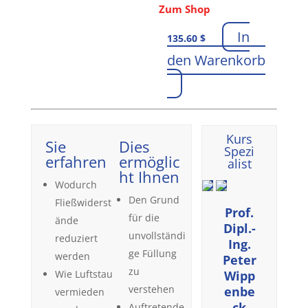
Zum Shop
In
135.60
$
den Warenkorb
Kurs
Sie
Dies
Spezi
erfahren
ermöglic
alist
ht Ihnen
Wodurch
Den Grund
Fließwiderst
Prof.
für die
ände
Dipl.-
unvollständi
reduziert
Ing.
ge Füllung
werden
Peter
zu
Wie Luftstau
Wipp
verstehen
enbe
vermieden
ck
Auftretende