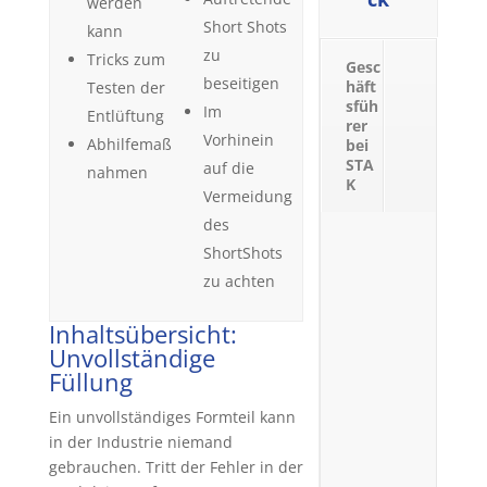
werden
Short Shots
kann
zu
Tricks zum
Gesc
beseitigen
häft
Testen der
sfüh
Im
Entlüftung
rer
Vorhinein
Abhilfemaß
bei
STA
auf die
nahmen
K
Vermeidung
des
ShortShots
zu achten
Inhaltsübersicht:
Unvollständige
Füllung
Ein unvollständiges Formteil kann
in der Industrie niemand
gebrauchen. Tritt der Fehler in der