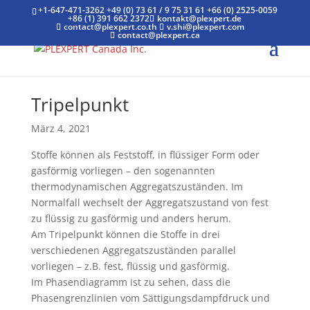
+1-647-471-3262
+49 (0) 73 61 / 9 75 31 61
+66 (0) 2525-0059
+86 (1) 391 662 2372
kontakt@plexpert.de
contact@plexpert.co.th
v.shi@plexpert.com
contact@plexpert.ca
Tripelpunkt
März 4, 2021
Stoffe können als Feststoff, in flüssiger Form oder
gasförmig vorliegen – den sogenannten
thermodynamischen Aggregatszuständen. Im
Normalfall wechselt der Aggregatszustand von fest
zu flüssig zu gasförmig und anders herum.
Am Tripelpunkt können die Stoffe in drei
verschiedenen Aggregatszuständen parallel
vorliegen – z.B. fest, flüssig und gasförmig.
Im Phasendiagramm ist zu sehen, dass die
Phasengrenzlinien vom Sättigungsdampfdruck und