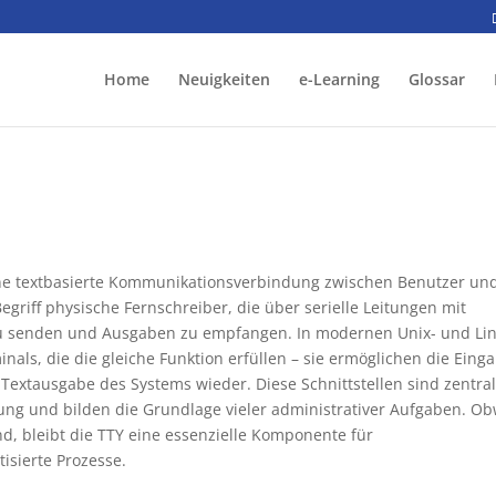
Home
Neuigkeiten
e-Learning
Glossar
t eine textbasierte Kommunikationsverbindung zwischen Benutzer un
griff physische Fernschreiber, die über serielle Leitungen mit
 senden und Ausgaben zu empfangen. In modernen Unix- und Lin
nals, die die gleiche Funktion erfüllen – sie ermöglichen die Eing
Textausgabe des Systems wieder. Diese Schnittstellen sind zentral
ng und bilden die Grundlage vieler administrativer Aufgaben. O
nd, bleibt die TTY eine essenzielle Komponente für
isierte Prozesse.