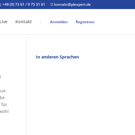
+49 (0) 73 61 / 9 75 31 61
kontakt@plexpert.de
Live
Kontakt
|
Anmelden
Registeren
In anderen Sprachen
d
ux-
abe
 für
bwohl