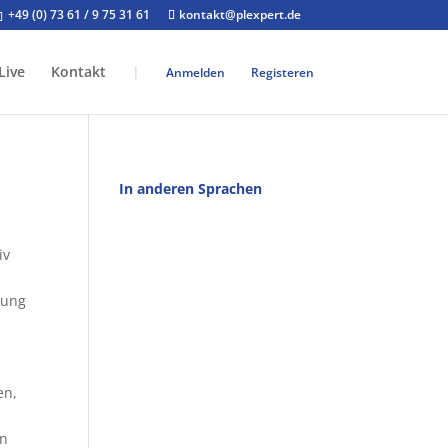
+49 (0) 73 61 / 9 75 31 61
kontakt@plexpert.de
Live
Kontakt
|
Anmelden
Registeren
In anderen Sprachen
iv
hung
en,
en