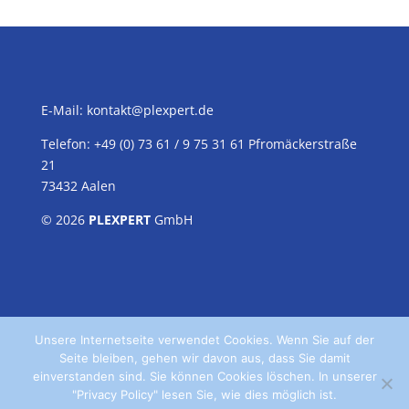
E-Mail:
kontakt@plexpert.de
Telefon: +49 (0) 73 61 / 9 75 31 61 Pfromäckerstraße
21
73432 Aalen
© 2026
PLEXPERT
GmbH
Unsere Internetseite verwendet Cookies. Wenn Sie auf der
Seite bleiben, gehen wir davon aus, dass Sie damit
einverstanden sind. Sie können Cookies löschen. In unserer
"Privacy Policy" lesen Sie, wie dies möglich ist.
Home
Kontakt
Datenschutz
Impressum