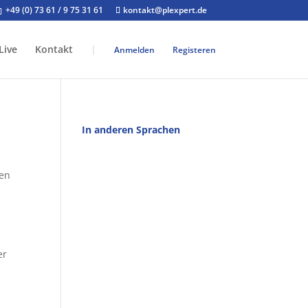
+49 (0) 73 61 / 9 75 31 61
kontakt@plexpert.de
Live
Kontakt
|
Anmelden
Registeren
In anderen Sprachen
ven
er