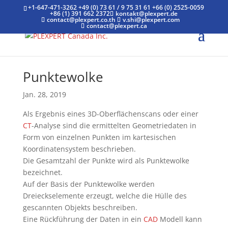
+1-647-471-3262
+49 (0) 73 61 / 9 75 31 61
+66 (0) 2525-0059
+86 (1) 391 662 2372
kontakt@plexpert.de
contact@plexpert.co.th
v.shi@plexpert.com
contact@plexpert.ca
Punktewolke
Jan. 28, 2019
Als Ergebnis eines 3D-Oberflächenscans oder einer
CT
-Analyse sind die ermittelten Geometriedaten in
Form von einzelnen Punkten im kartesischen
Koordinatensystem beschrieben.
Die Gesamtzahl der Punkte wird als Punktewolke
bezeichnet.
Auf der Basis der Punktewolke werden
Dreieckselemente erzeugt, welche die Hülle des
gescannten Objekts beschreiben.
Eine Rückführung der Daten in ein
CAD
Modell kann