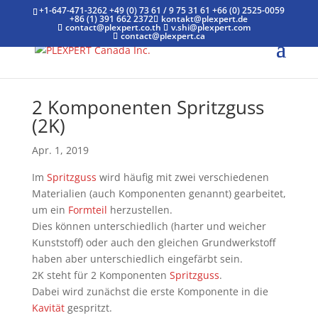
+1-647-471-3262
+49 (0) 73 61 / 9 75 31 61
+66 (0) 2525-0059
+86 (1) 391 662 2372
kontakt@plexpert.de
contact@plexpert.co.th
v.shi@plexpert.com
contact@plexpert.ca
2 Komponenten Spritzguss
(2K)
Apr. 1, 2019
Im
Spritzguss
wird häufig mit zwei verschiedenen
Materialien (auch Komponenten genannt) gearbeitet,
um ein
Formteil
herzustellen.
Dies können unterschiedlich (harter und weicher
Kunststoff) oder auch den gleichen Grundwerkstoff
haben aber unterschiedlich eingefärbt sein.
2K steht für 2 Komponenten
Spritzguss
.
Dabei wird zunächst die erste Komponente in die
Kavität
gespritzt.