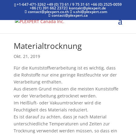
+1-647-471-3262
+49 (0) 73 61 / 9 75 31 61
+66 (0) 2525-0059
+86 (1) 391 662 2372
kontakt@plexpert.de
contact@plexpert.co.th
v.shi@plexpert.com
contact@plexpert.ca
Materialtrocknung
Okt. 21, 2019
Für die Kunststoffverarbeitung ist es wichtig, dass
die Rohstoffe nur eine geringe Restfeuchte vor der
Verarbeitung enthalten.
Aus diesem Grund müssen die meisten Kunststoffe
vor der Verarbeitung getrocknet werden.
Im Heißluft- oder Vakuumtrockner wird die
Feuchtigkeit des Materials reduziert.
Es ist darauf zu achten, dass je nach Material
unterschiedliche Temperaturen und Zeiten zur
Trocknung verwendet werden müssen, so dass ein