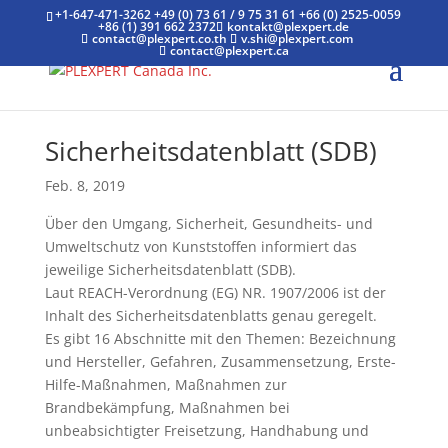
+1-647-471-3262
+49 (0) 73 61 / 9 75 31 61
+66 (0) 2525-0059
+86 (1) 391 662 2372
kontakt@plexpert.de
contact@plexpert.co.th
v.shi@plexpert.com
contact@plexpert.ca
Sicherheitsdatenblatt (SDB)
Feb. 8, 2019
Über den Umgang, Sicherheit, Gesundheits- und
Umweltschutz von Kunststoffen informiert das
jeweilige Sicherheitsdatenblatt (SDB).
Laut REACH-Verordnung (EG) NR. 1907/2006 ist der
Inhalt des Sicherheitsdatenblatts genau geregelt.
Es gibt 16 Abschnitte mit den Themen: Bezeichnung
und Hersteller, Gefahren, Zusammensetzung, Erste-
Hilfe-Maßnahmen, Maßnahmen zur
Brandbekämpfung, Maßnahmen bei
unbeabsichtigter Freisetzung, Handhabung und