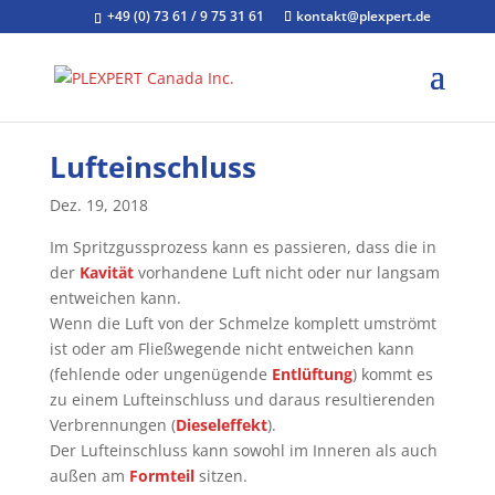
+49 (0) 73 61 / 9 75 31 61
kontakt@plexpert.de
Lufteinschluss
Dez. 19, 2018
Im Spritzgussprozess kann es passieren, dass die in
der
Kavität
vorhandene Luft nicht oder nur langsam
entweichen kann.
Wenn die Luft von der Schmelze komplett umströmt
ist oder am Fließwegende nicht entweichen kann
(fehlende oder ungenügende
Entlüftung
) kommt es
zu einem Lufteinschluss und daraus resultierenden
Verbrennungen (
Dieseleffekt
).
Der Lufteinschluss kann sowohl im Inneren als auch
außen am
Formteil
sitzen.