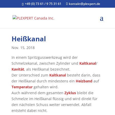
+49 (0) 73 61 / 9 75 31 61
kontakt@plexpert.de
Heißkanal
Nov. 15, 2018
In einem Spritzgusswerkzeug wird der
Schmelzekanal, zwischen Zylinder und
Kaltkanal
/
Kavität
, als Heißkanal bezeichnet.
Der Unterschied zum
Kaltkanal
besteht darin, dass
der Heißkanal durch mindestens ein
Heizband
auf
Temperatur
gehalten wird.
Auch während dem gesamten
Zyklus
bleibt die
Schmelze im Heißkanal flüssig und wird direkt für
den nächsten Schuss weiter verwendet. Abfall
entsteht dabei nicht.