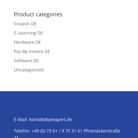
Product categories
Coupon DE
E-Learning DE
Hardware DE
Pay-By-Invoice DE
Software DE
Uncategorized
E-Mail:
kontakt@plexpert.de
Telefon: +49 (0) 73 61 / 9 75 31 61 Pfromäckerstraße
21