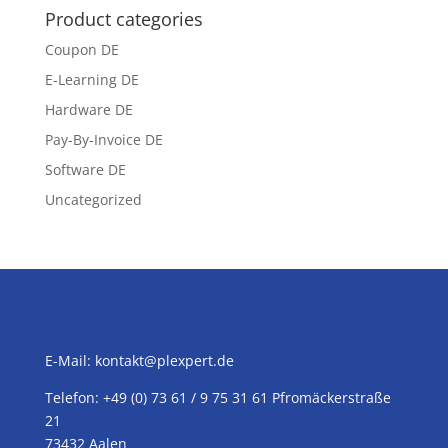
Product categories
Coupon DE
E-Learning DE
Hardware DE
Pay-By-Invoice DE
Software DE
Uncategorized
E-Mail:
kontakt@plexpert.de
Telefon: +49 (0) 73 61 / 9 75 31 61 Pfromäckerstraße
21
73432 Aalen