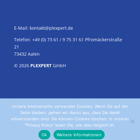
E-Mail:
kontakt@plexpert.de
Telefon: +49 (0) 73 61 / 9 75 31 61 Pfromäckerstraße
21
73432 Aalen
© 2026
PLEXPERT
GmbH
Unsere Internetseite verwendet Cookies. Wenn Sie auf der
Seite bleiben, gehen wir davon aus, dass Sie damit
einverstanden sind. Sie können Cookies löschen. In unserer
"Privacy Policy" lesen Sie, wie dies möglich ist.
Home
Kontakt
Datenschutz
Impressum
Ok
Weitere Informationen