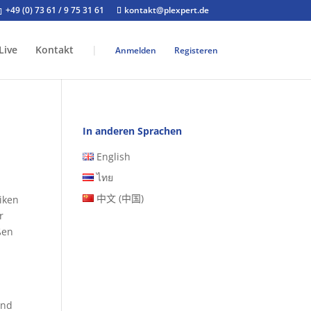
+49 (0) 73 61 / 9 75 31 61
kontakt@plexpert.de
Live
Kontakt
|
Anmelden
Registeren
In anderen Sprachen
English
ไทย
中文 (中国)
iken
r
ßen
und