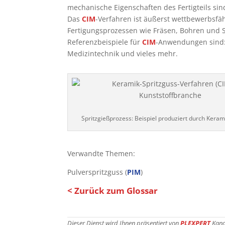
mechanische Eigenschaften des Fertigteils si
Das
CIM
-Verfahren ist äußerst wettbewerbsf
Fertigungsprozessen wie Fräsen, Bohren und S
Referenzbeispiele für
CIM
-Anwendungen sind:
Medizintechnik und vieles mehr.
Spritzgießprozess: Beispiel produziert durch Keram
Verwandte Themen:
Pulverspritzguss (
PIM
)
< Zurück zum Glossar
Dieser Dienst wird Ihnen präsentiert von
PLEXPERT
Kana