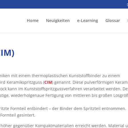
Home
Neuigkeiten
e-Learning
Glossar
CIM)
miken mit einem thermoplastischen Kunststoffbinder zu einem
rd Keramikspritzguss (
CIM
) genannt. Diese pulverförmigen Keram
ock kann im Kunststoffspritzgussverfahren verarbeitet werden. De
nstige, wiederholgenaue Fertigung von mittleren bis großen Losgrö
ritzte Formteil entbindert – der Binder dem Spritzteil entnommen.
Formteil gesintert.
 höher gegenüber Kompaktmaterialien erreicht werden. Material 