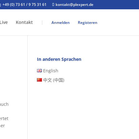
+49 (0) 73 61 / 9 75 31 61
kontakt@plexpert.de
Live
Kontakt
|
Anmelden
Registeren
In anderen Sprachen
English
中文 (中国)
rauch
rtet
ner