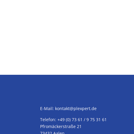
E-Mail:
kontakt@plexpert.de
Telefon: +49 (0) 73 61 / 9 75 31 61
Pfromäckerstraße 21
73432 Aalen